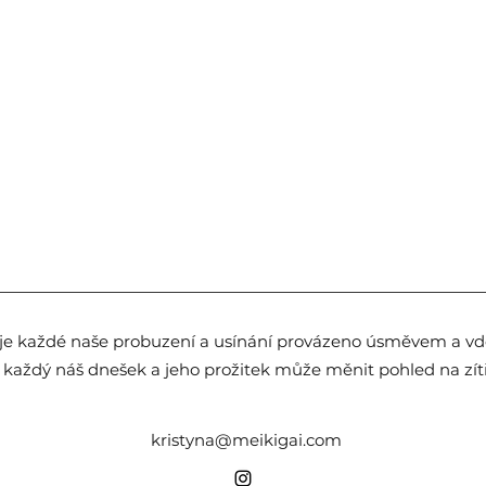
je každé naše probuzení a usínání provázeno úsměvem a vdě
 každý náš dnešek a jeho prožitek může měnit pohled na zítře
kristyna@meikigai.com