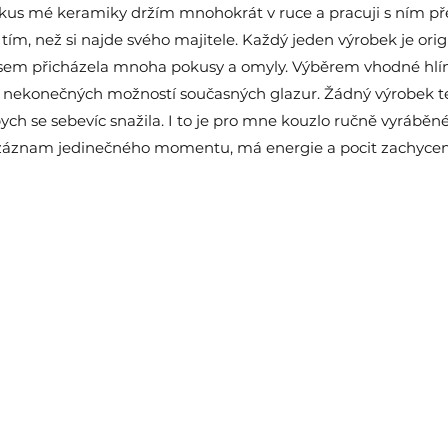
kus mé keramiky držím mnohokrát v ruce a pracuji s ním pře
tím, než si najde svého majitele. Každý jeden výrobek je orig
sem přicházela mnoha pokusy a omyly. Výběrem vhodné hlíny
nekonečných možností současných glazur. Žádný výrobek 
bych se sebevíc snažila. I to je pro mne kouzlo ručně vyráběn
 záznam jedinečného momentu, má energie a pocit zachycený