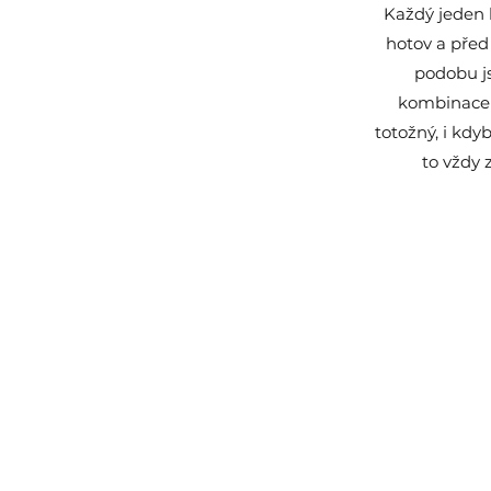
Každý jeden 
hotov a před 
podobu j
kombinace 
totožný, i kdy
to vždy