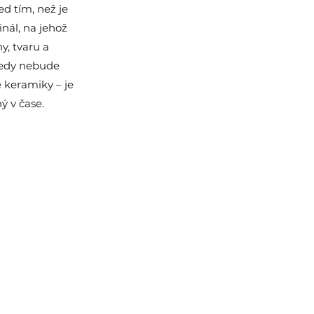
d tím, než je
inál, na jehož
, tvaru a
tedy nebude
é keramiky – je
 v čase.