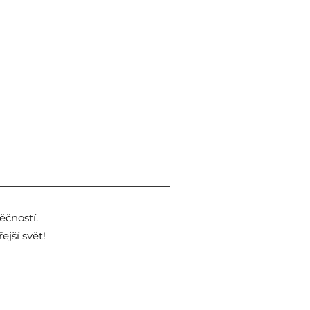
čností.
jší svět!