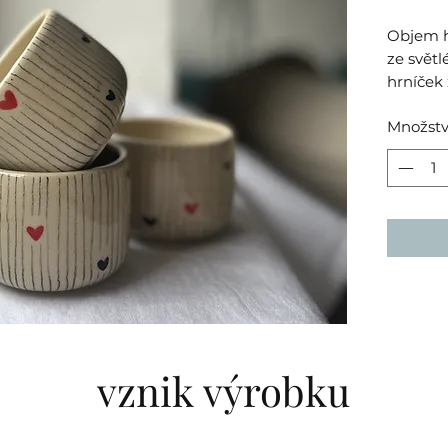
Objem h
ze světl
hrníček 
černých 
Množstv
malova
Každý hr
práce, p
konečný
malinko
může o ±
1220 stu
slinutos
Použitá 
vznik výrobku
atestov