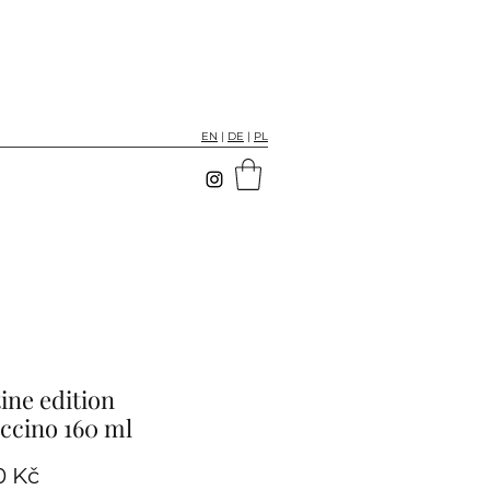
EN
|
DE
|
PL
ine edition
ccino 160 ml
Cena
0 Kč