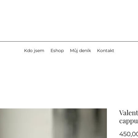
Kdo jsem
Eshop
Můj deník
Kontakt
Valent
cappu
450,0