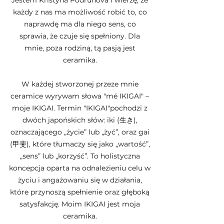
Jestem Kristyna Podruhova i wierzę, że
każdy z nas ma możliwość robić to, co
naprawdę ma dla niego sens, co
sprawia, że czuje się spełniony. Dla
mnie, poza rodziną, tą pasją jest
ceramika.
W każdej stworzonej przeze mnie
ceramice wyrywam słowa "mé IKIGAI" –
moje IKIGAI. Termin "IKIGAI"pochodzi z
dwóch japońskich słów: iki (生き),
oznaczającego „życie” lub „żyć”, oraz gai
(甲斐), które tłumaczy się jako „wartość”,
„sens” lub „korzyść”. To holistyczna
koncepcja oparta na odnalezieniu celu w
życiu i angażowaniu się w działania,
które przynoszą spełnienie oraz głęboką
satysfakcję. Moim IKIGAI jest moja
ceramika.