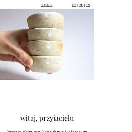
< BACK
CS
|
DE
|
EN
witaj, przyjacielu