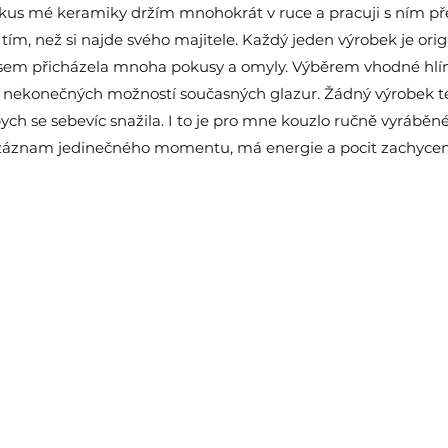
atestov
kus mé keramiky držím mnohokrát v ruce a pracuji s ním pře
tím, než si najde svého majitele. Každý jeden výrobek je orig
sem přicházela mnoha pokusy a omyly. Výběrem vhodné hlíny
nekonečných možností současných glazur. Žádný výrobek 
bych se sebevíc snažila. I to je pro mne kouzlo ručně vyráběn
 záznam jedinečného momentu, má energie a pocit zachycený