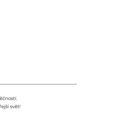
čností.
jší svět!