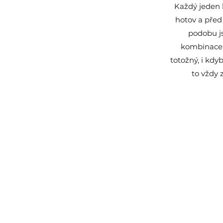
Každý jeden 
hotov a před 
podobu j
kombinace 
totožný, i kdy
to vždy