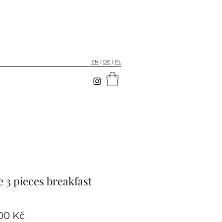
EN
|
DE
|
PL
 3 pieces breakfast
Cena
00 Kč