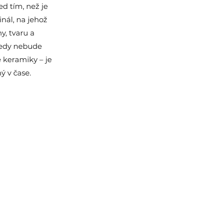
ané a zdravotně nezávadné.
d tím, než je
inál, na jehož
, tvaru a
tedy nebude
é keramiky – je
 v čase.