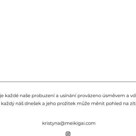
je každé naše probuzení a usínání provázeno úsměvem a vdě
 každý náš dnešek a jeho prožitek může měnit pohled na zítře
kristyna@meikigai.com