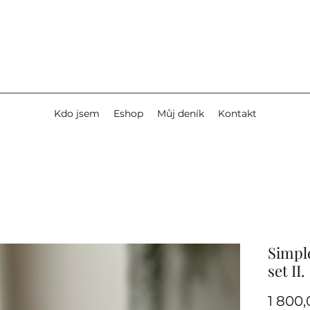
Kdo jsem
Eshop
Můj deník
Kontakt
Simple
set II.
1 800,