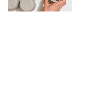
krok 6
První výpal v keramické peci
obvykle dělám při teplotě
kolem 920 °C. Výrobek je poté
savý a připravený na glazuru.