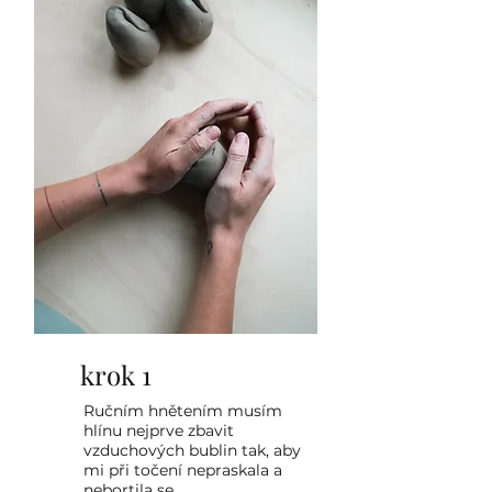
krok 1
Ručním hnětením musím
hlínu nejprve zbavit
vzduchových bublin tak, aby
mi při točení nepraskala a
nebortila se.