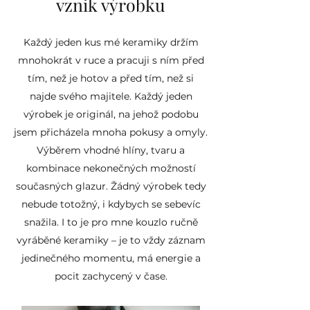
vznik výrobku
že konečný výrobek se může od
fotky malinko odlišovat. Objem
Každý jeden kus mé keramiky držím
hrníčku se může o ±10% lišit.
Výrobek je pálen na 1220 stupňů,
mnohokrát v ruce a pracuji s ním před
čímž je zajištěna kvalitní slinutost
tím, než je hotov a před tím, než si
výrobku.
najde svého majitele. Každý jeden
výrobek je originál, na jehož podobu
Použitá hlína i glazury jsou řádně
jsem přicházela mnoha pokusy a omyly.
atestované a zdravotně
Výběrem vhodné hlíny, tvaru a
nezávadné.
kombinace nekonečných možností
současných glazur. Žádný výrobek tedy
nebude totožný, i kdybych se sebevíc
snažila. I to je pro mne kouzlo ručně
vyráběné keramiky – je to vždy záznam
jedinečného momentu, má energie a
pocit zachycený v čase.