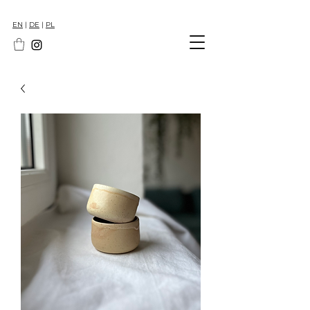
EN
|
DE
|
PL