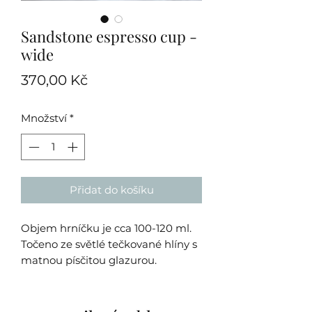
Sandstone espresso cup -
wide
Cena
370,00 Kč
Množství
*
Přidat do košíku
Objem hrníčku je cca 100-120 ml.
Točeno ze světlé tečkované hlíny s
matnou písčitou glazurou.
Každý hrníček je originální ruční
práce, proto prosím počítejte s tím,