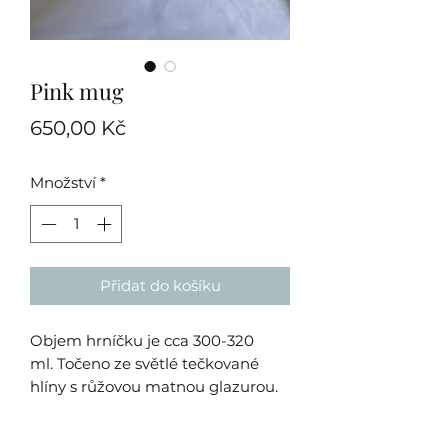
Pink mug
Cena
650,00 Kč
Množství
*
Přidat do košíku
Objem hrníčku je cca 300-320
ml. Točeno ze světlé tečkované
hlíny s růžovou matnou glazurou.
Každý hrníček je originální ruční