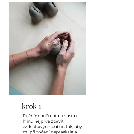
krok 1
Ručním hnětením musím
hlínu nejprve zbavit
vzduchových bublin tak, aby
mi při točení nepraskala a