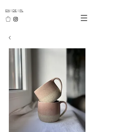
EN
|
DE
|
PL