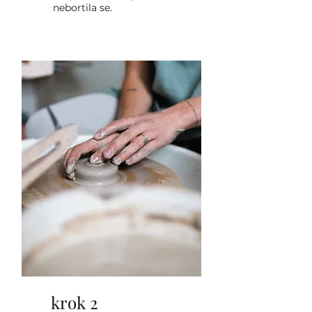
nebortila se.
krok 2