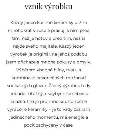
práce, proto prosím počítejte s tím,
vznik výrobku
že konečný výrobek se může od
fotky malinko odlišovat. Objem
Každý jeden kus mé keramiky držím
hrníčku se může o ±10% lišit.
Výrobek je pálen na 1220 stupňů,
mnohokrát v ruce a pracuji s ním před
čímž je zajištěna kvalitní slinutost
tím, než je hotov a před tím, než si
výrobku.
najde svého majitele. Každý jeden
výrobek je originál, na jehož podobu
Použitá hlína i glazury jsou řádně
jsem přicházela mnoha pokusy a omyly.
atestované a zdravotně
Výběrem vhodné hlíny, tvaru a
nezávadné.
kombinace nekonečných možností
současných glazur. Žádný výrobek tedy
nebude totožný, i kdybych se sebevíc
snažila. I to je pro mne kouzlo ručně
vyráběné keramiky – je to vždy záznam
jedinečného momentu, má energie a
pocit zachycený v čase.