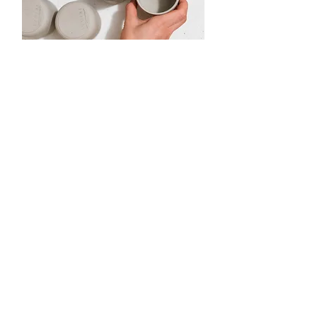
krok 6
První výpal v keramické peci
obvykle dělám při teplotě
kolem 920 °C. Výrobek je poté
savý a připravený na glazuru.