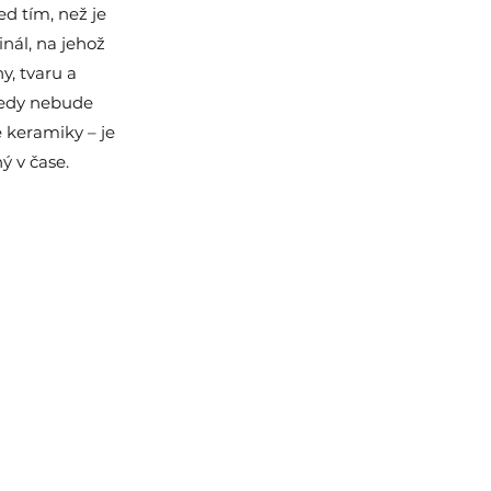
d tím, než je
inál, na jehož
, tvaru a
tedy nebude
é keramiky – je
 v čase.