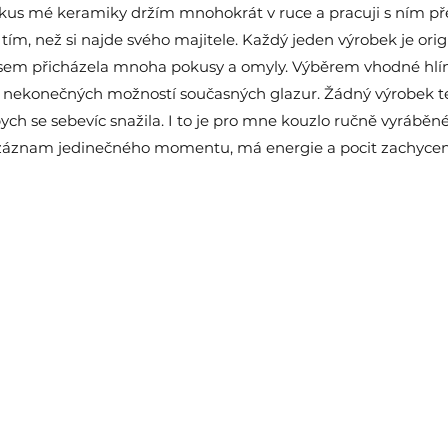
kus mé keramiky držím mnohokrát v ruce a pracuji s ním pře
tím, než si najde svého majitele. Každý jeden výrobek je orig
sem přicházela mnoha pokusy a omyly. Výběrem vhodné hlíny
nekonečných možností současných glazur. Žádný výrobek 
bych se sebevíc snažila. I to je pro mne kouzlo ručně vyráběn
 záznam jedinečného momentu, má energie a pocit zachycený