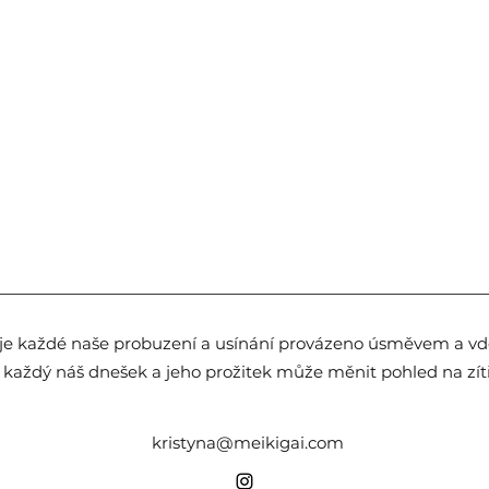
je každé naše probuzení a usínání provázeno úsměvem a vdě
 každý náš dnešek a jeho prožitek může měnit pohled na zítře
kristyna@meikigai.com