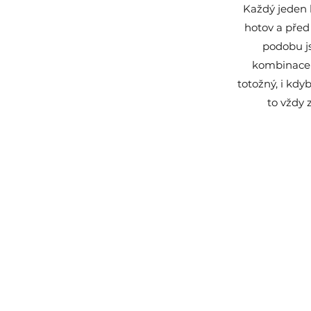
Každý jeden 
hotov a před 
podobu j
kombinace 
totožný, i kdy
to vždy