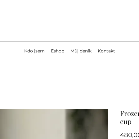
Kdo jsem
Eshop
Můj deník
Kontakt
Froze
cup
480,0