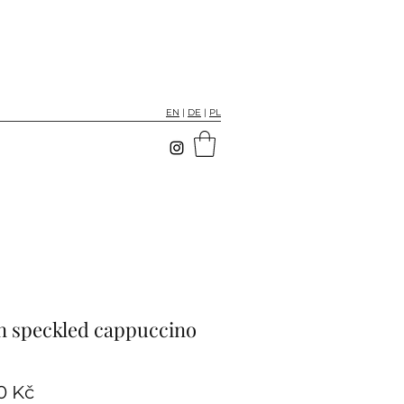
EN
|
DE
|
PL
n speckled cappuccino
Cena
0 Kč