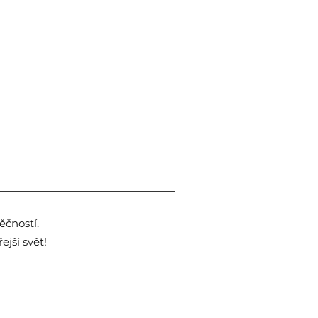
čností.
jší svět!