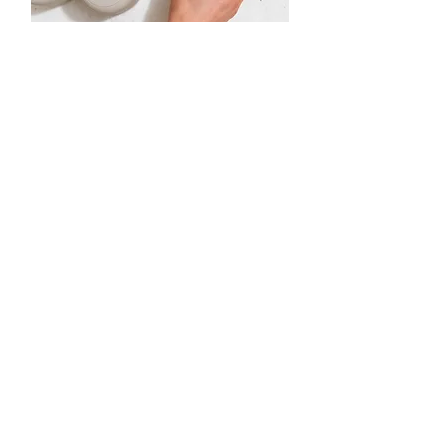
krok 6
První výpal v keramické peci
obvykle dělám při teplotě
kolem 920 °C. Výrobek je poté
savý a připravený na glazuru.