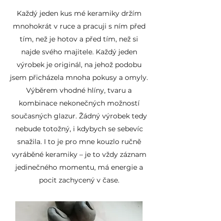
práce, proto prosím počítejte s tím,
Každý jeden kus mé keramiky držím
že konečný výrobek se může od
fotky malinko odlišovat. Objem
mnohokrát v ruce a pracuji s ním před
hrníčku se může o ±10% lišit.
tím, než je hotov a před tím, než si
Výrobek je pálen na 1220 stupňů,
najde svého majitele. Každý jeden
čímž je zajištěna kvalitní slinutost
výrobek je originál, na jehož podobu
výrobku.
jsem přicházela mnoha pokusy a omyly.
Výběrem vhodné hlíny, tvaru a
Použitá hlína i glazury jsou řádně
kombinace nekonečných možností
atestované a zdravotně
současných glazur. Žádný výrobek tedy
nezávadné.
nebude totožný, i kdybych se sebevíc
snažila. I to je pro mne kouzlo ručně
vyráběné keramiky – je to vždy záznam
jedinečného momentu, má energie a
pocit zachycený v čase.