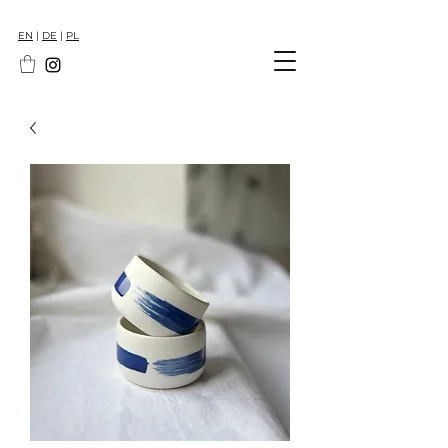
EN
|
DE
|
PL