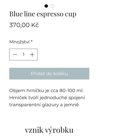
Blue line espresso cup
Cena
370,00 Kč
Množství
*
Přidat do košíku
Objem hrníčku je cca 80-100 ml.
Hrníček tvoří jednoduché spojení
transparentní glazury a jemně
průsvitného porcelánu. Dále ho
zdobí modrý malovaný tah.
vznik výrobku
Každý hrníček je originální ruční