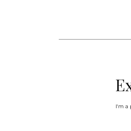
Ex
I'm a