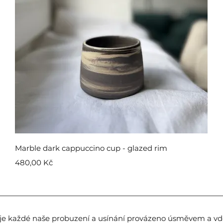
Rychlý náhled
Marble dark cappuccino cup - glazed rim
Cena
480,00 Kč
je každé naše probuzení a usínání provázeno úsměvem a vdě