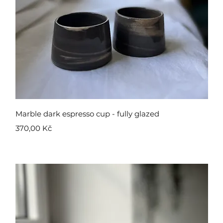
Rychlý náhled
Marble dark espresso cup - fully glazed
Cena
370,00 Kč