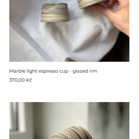
Rychlý náhled
Marble light espresso cup - glazed rim
Cena
370,00 Kč