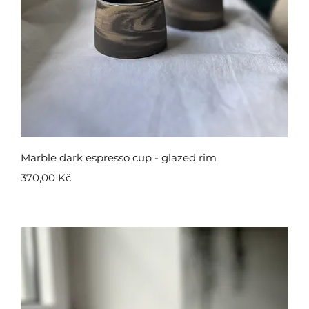
Rychlý náhled
Marble dark espresso cup - glazed rim
Cena
370,00 Kč