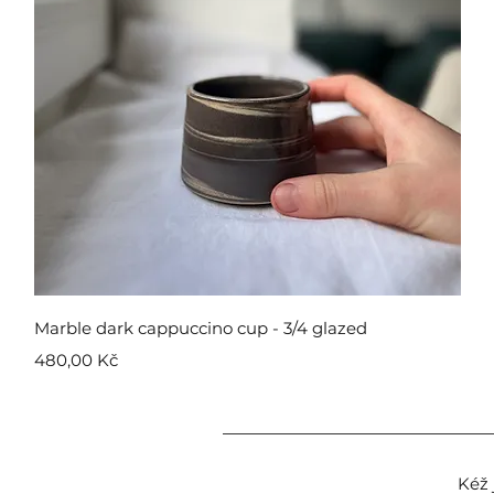
Rychlý náhled
Marble dark cappuccino cup - 3/4 glazed
Cena
480,00 Kč
Kéž 