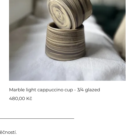
Rychlý náhled
Marble light cappuccino cup - 3/4 glazed
Cena
480,00 Kč
čností.