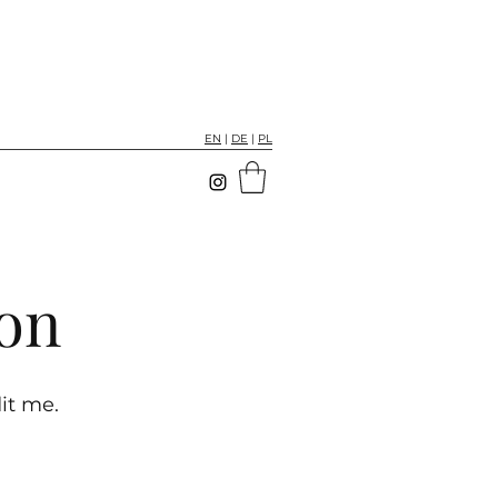
EN
|
DE
|
PL
ion
it me.